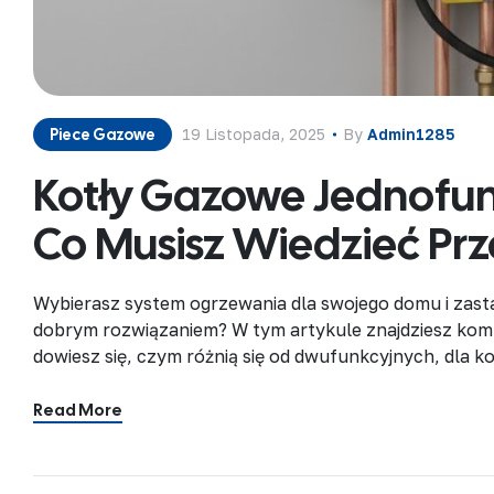
Piece Gazowe
19 Listopada, 2025
By
Admin1285
Kotły Gazowe Jednofun
Co Musisz Wiedzieć P
Wybierasz system ogrzewania dla swojego domu i zasta
dobrym rozwiązaniem? W tym artykule znajdziesz komp
dowiesz się, czym różnią się od dwufunkcyjnych, dla k
kompletna instalacja. Czym jest kocioł jednofunkcyjny
które odpowiada wyłącznie za […]
Read More