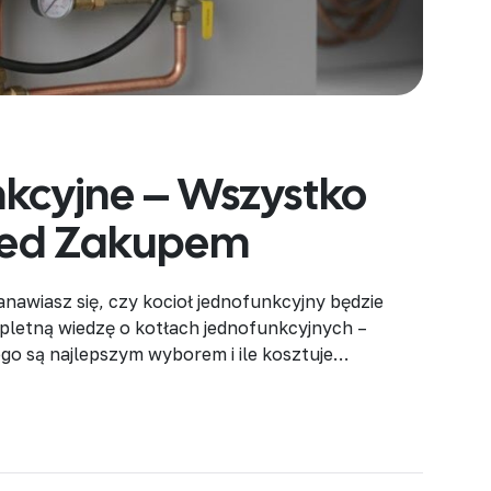
kcyjne – Wszystko
rzed Zakupem
nawiasz się, czy kocioł jednofunkcyjny będzie
letną wiedzę o kotłach jednofunkcyjnych –
ogo są najlepszym wyborem i ile kosztuje
? Kocioł jednofunkcyjny to urządzenie grzewcze,