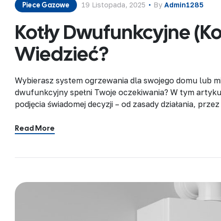
Piece Gazowe
19 Listopada, 2025
By
Admin1285
Kotły Dwufunkcyjne (k
Wiedzieć?
Wybierasz system ogrzewania dla swojego domu lub mie
dwufunkcyjny spełni Twoje oczekiwania? W tym artykul
podjęcia świadomej decyzji – od zasady działania, prze
koszty montażu. Czym jest kocioł dwufunkcyjny? Koci
urządzenie grzewcze, które […]
Read More