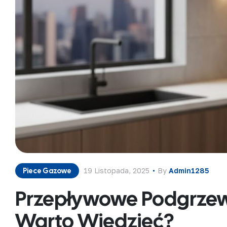
Piece Gazowe
19 Listopada, 2025
By
Admin1285
Przepływowe Podgrze
Warto Wiedzieć?