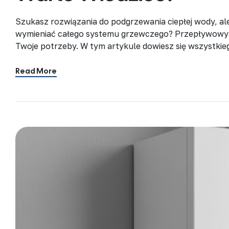
Szukasz rozwiązania do podgrzewania ciepłej wody, al
wymieniać całego systemu grzewczego? Przepływowy
Twoje potrzeby. W tym artykule dowiesz się wszystk
działają, ile kosztują, który typ wybrać i czy sprawd
podgrzewacz wody? […]
Read More