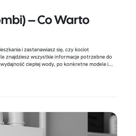
ombi) – Co Warto
szkania i zastanawiasz się, czy kocioł
e znajdziesz wszystkie informacje potrzebne do
z wydajność ciepłej wody, po konkretne modele i
oł dwufunkcyjny (nazywany też kombi) to