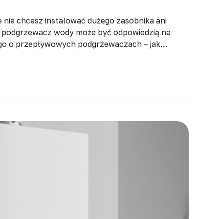
e nie chcesz instalować dużego zasobnika ani
 podgrzewacz wody może być odpowiedzią na
iego o przepływowych podgrzewaczach – jak
zą się w Twoim domu. Czym jest przepływowy