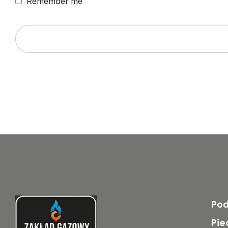
Remember me
Po
Pie