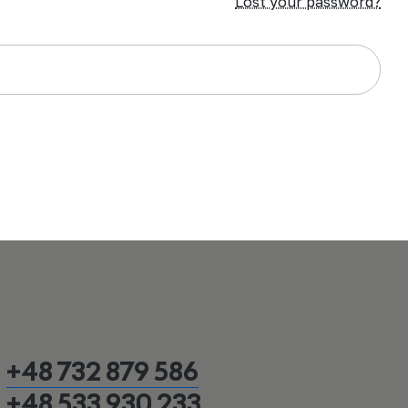
Lost your password?
+48 732 879 586
+48 533 930 233