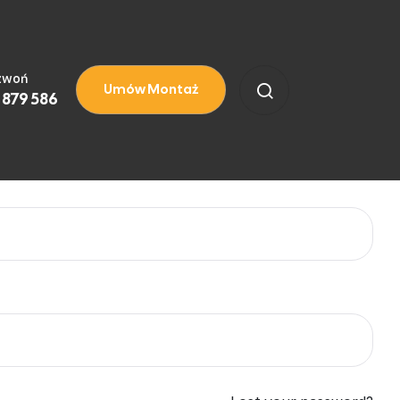
zwoń
Umów Montaż
 879 586