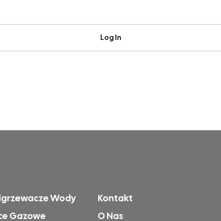
Log In
dgrzewacze Wody
Kontakt
ce Gazowe
O Nas