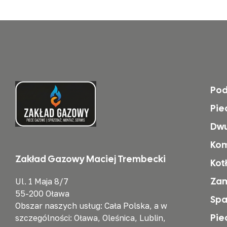
Po
Pie
Dwu
Kom
Zakład Gazowy Maciej Trembecki
Kot
Zam
Ul. 1 Maja 8/7
55-200 Oława
Spa
Obszar naszych usług: Cała Polska, a w
Pie
szczególności: Oława, Oleśnica, Lublin,