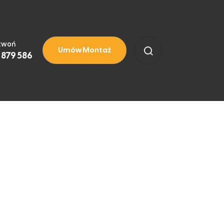
zwoń
Umów Montaż
 879 586
potrzebny do utworzenia nowego hasła.