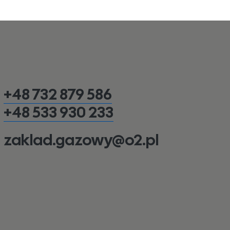
+48 732 879 586
+48 533 930 233
zaklad.gazowy@o2.pl