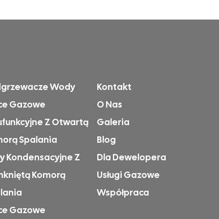
dgrzewacze Wody
Kontakt
ce Gazowe
O Nas
funkcyjne Z Otwartą
Galeria
orą Spalania
Blog
ły Kondensacyjne Z
Dla Dewelopera
kniętą Komorą
Usługi Gazowe
lania
Współpraca
ce Gazowe