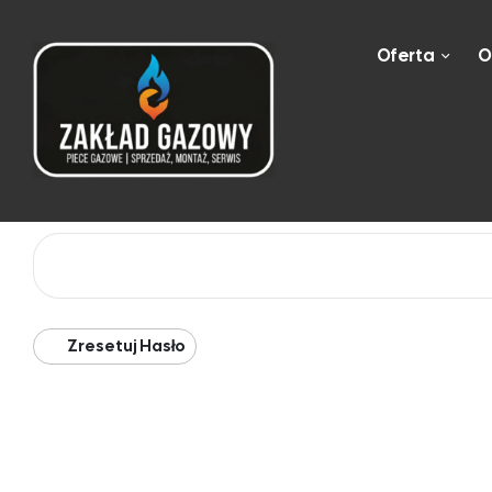
Oferta
O
Zapomniane hasło? Proszę wpisać nazwę użytkownika 
Nazwa użytkownika lub adres e-mail
*
Zresetuj Hasło