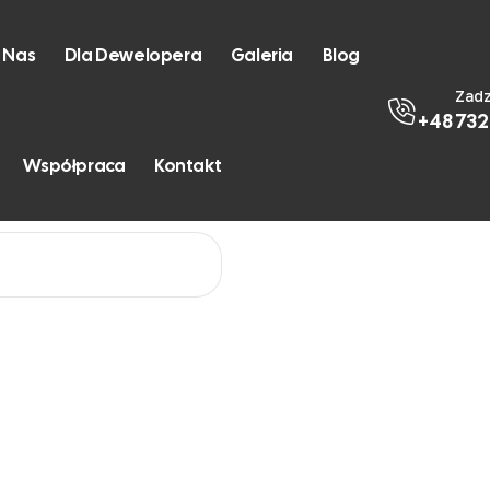
 Nas
Dla Dewelopera
Galeria
Blog
Zad
+48 732
lub adres e-mail. Wyślemy w wiadomości email, odnośnik 
Współpraca
Kontakt