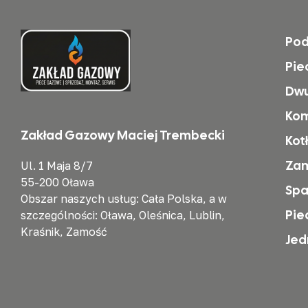
Po
Pie
Dwu
Kom
Zakład Gazowy Maciej Trembecki
Kot
Zam
Ul. 1 Maja 8/7
55-200 Oława
Spa
Obszar naszych usług: Cała Polska, a w
Pie
szczególności: Oława, Oleśnica, Lublin,
Kraśnik, Zamość
Jed