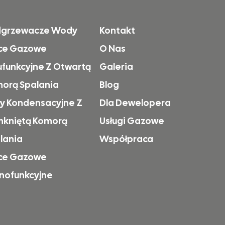
dgrzewacze Wody
Kontakt
ce Gazowe
O Nas
funkcyjne Z Otwartą
Galeria
orą Spalania
Blog
ły Kondensacyjne Z
Dla Dewelopera
kniętą Komorą
Usługi Gazowe
lania
Współpraca
ce Gazowe
nofunkcyjne