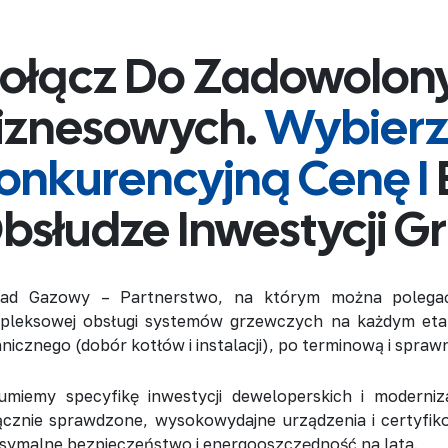
ołącz Do Zadowolony
iznesowych.
Wybierz
onkurencyjną Cenę I
bsłudze Inwestycji G
ład Gazowy – Partnerstwo, na którym można polegać
pleksowej obsługi systemów grzewczych na każdym etap
nicznego (dobór kotłów i instalacji), po terminową i spraw
umiemy specyfikę inwestycji deweloperskich i moderniz
ącznie sprawdzone, wysokowydajne urządzenia i certyfik
symalne bezpieczeństwo i energooszczędność na lata.