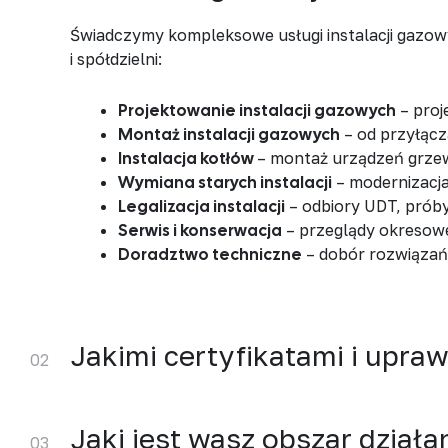
Świadczymy kompleksowe usługi instalacji gazo
i spółdzielni:
Projektowanie instalacji gazowych
– proj
Montaż instalacji gazowych
– od przyłąc
Instalacja kotłów
– montaż urządzeń grze
Wymiana starych instalacji
– modernizacja
Legalizacja instalacji
– odbiory UDT, próby
Serwis i konserwacja
– przeglądy okresow
Doradztwo techniczne
– dobór rozwiązań
Jakimi certyfikatami i upra
02
Jaki jest wasz obszar działa
03