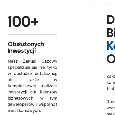
100
+
D
B
K
Obsłużonych
Inwestycji
O
Nasz Zakład Gazowy
specjalizuje się nie tylko
w obsłudze detalicznej,
Zak
ale także w
kom
kompleksowej realizacji
tech
inwestycji dla Klientów
biznesowych
, w tym
Roz
deweloperów i wspólnot
wył
mieszkaniowych.
mak