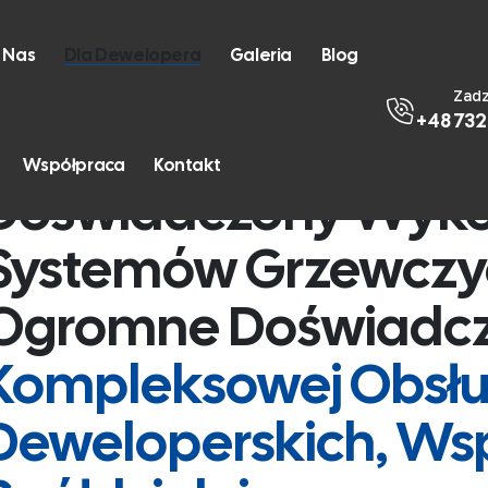
 Nas
Dla Dewelopera
Galeria
Blog
Zad
+48 732
Współpraca
Kontakt
Doświadczony Wyk
Systemów Grzewczych
Ogromne Doświadc
Kompleksowej Obsłud
Deweloperskich, Wsp