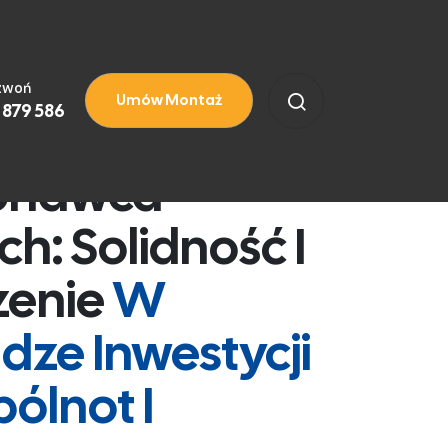
zwoń
Umów Montaż
 879 586
onawca
: Solidność I
zenie
W
ze Inwestycji
ólnot I