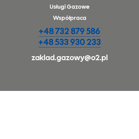
Usługi Gazowe
Współpraca
+48 732 879 586
+48 533 930 233
zaklad.gazowy@o2.pl