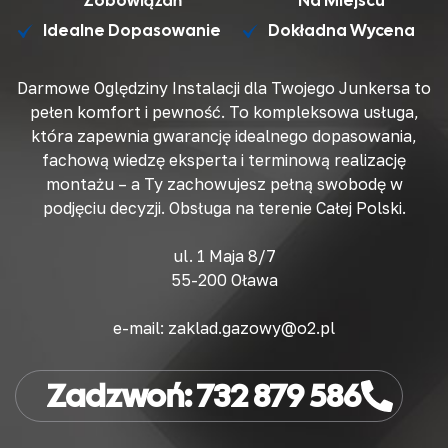
Zobowiązań
Na Miejscu
Idealne Dopasowanie
Dokładna Wycena
Darmowe Oględziny Instalacji dla Twojego Junkersa
to
pełen komfort i pewność. To kompleksowa usługa,
która zapewnia
gwarancję idealnego dopasowania
,
fachową wiedzę eksperta
i
terminową realizację
montażu
– a Ty zachowujesz pełną swobodę w
podjęciu decyzji. Obsługa na terenie Całej Polski.
ul. 1 Maja 8/7
55-200 Oława
e-mail: zaklad.gazowy@o2.pl
Zadzwoń: 732 879 586