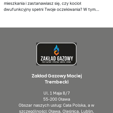
mieszkania i zastanawiasz się, czy kocioł
dwufunkcyjny spełni Twoje oczekiwania? W tym
artykule znajdziesz wszystkie informacje potrzebne
do podjęcia świadomej decyzji – od…
Zakład Gazowy Maciej
Trembecki
Ul. 1 Maja 8/7
55-200 Oława
Obszar naszych usług: Cała Polska, a w
szczególności: Oława, Oleśnica, Lublin,