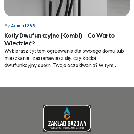
By
Admin1285
Kotły Dwufunkcyjne (kombi) – Co Warto
Wiedzieć?
Wybierasz system ogrzewania dla swojego domu lub
mieszkania i zastanawiasz się, czy kocioł
dwufunkcyjny spełni Twoje oczekiwania? W tym
artykule znajdziesz wszystkie informacje potrzebne
do podjęcia świadomej decyzji – od…