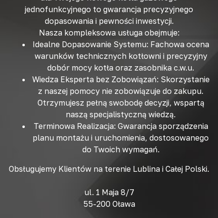
jednofunkcyjnego
to gwarancja precyzyjnego
dopasowania i
pewności inwestycji
.
Nasza
kompleksowa usługa
obejmuje:
Idealne Dopasowanie Systemu:
Fachowa
ocena
warunków technicznych kotłowni
i precyzyjny
dobór mocy kotła oraz zasobnika c.w.u.
Wiedza Eksperta bez Zobowiązań:
Skorzystanie
z naszej pomocy
nie zobowiązuje do zakupu
.
Otrzymujesz
pełną swobodę
decyzji, wspartą
naszą specjalistyczną wiedzą.
Terminowa Realizacja:
Gwarancja sporządzenia
planu montażu i uruchomienia, dostosowanego
do Twoich wymagań.
Obsługujemy Klientów na terenie Lublina i Całej Polski.
ul. 1 Maja 8/7
55-200 Oława