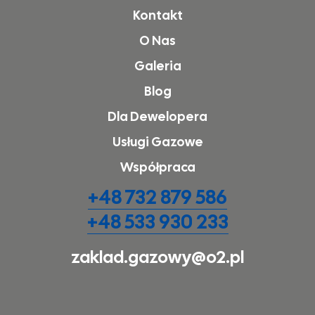
Kontakt
O Nas
Galeria
Blog
Dla Dewelopera
Usługi Gazowe
Współpraca
+48 732 879 586
+48 533 930 233
zaklad.gazowy@o2.pl