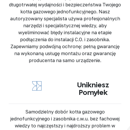
długotrwałej wydajności i bezpieczeństwa
Twojego
kotła gazowego jednofunkcyjnego
. Nasz
autoryzowany specjalista
używa profesjonalnych
narzędzi i
specjalistycznej wiedzy
, aby
wyeliminować błędy instalacyjne
na etapie
podłączenia do instalacji C.O. i zasobnika.
Zapewniamy
podwójną ochronę
: pełną gwarancję
na wykonaną usługę montażu oraz
gwarancję
producenta
na samo urządzenie.
Unikniesz
Pomyłek
Samodzielny dobór
kotła gazowego
jednofunkcyjnego
i
zasobnika c.w.u.
bez fachowej
wiedzy to najczęstszy i najdroższy problem w